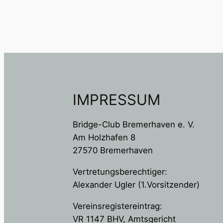
IMPRESSUM
Bridge-Club Bremerhaven e. V.
Am Holzhafen 8
27570 Bremerhaven
Vertretungsberechtiger:
Alexander Ugler (1.Vorsitzender)
Vereinsregistereintrag:
VR 1147 BHV, Amtsgericht